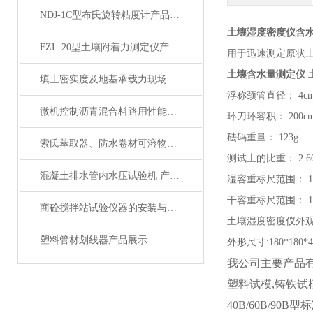
NDJ-1C型布氏旋转粘度计产品展示
土壤湿度密度仪含
FZL-20型土壤附着力测定仪产品展示
用于迅速测定原状
土壤含水量测定仪 
填土密实度及地基承载力现场检测仪产品简介
浮称颈管直径：
4cm
微机控制沥青混合料路用性能分析系统产品展示
环刀环容积：
200c
砝码重量：
123g
索氏萃取器、防水卷材可溶物含量分析仪简介
测试土的比重：
2.6
混凝土排水管内水压试验机 产品展示
湿容重标尺范围：
1
干容重标尺范围：
1
商砼搅拌站试验仪器的安装与操作技巧
土壤湿度密度仪外
塑料管材划线器产品展示
外形尺寸
:180*180*
我公司主要产品有
塑料试模,铸铁试模
40B/60B/90B