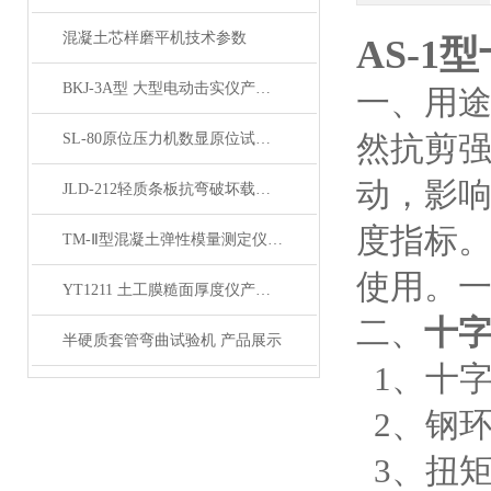
混凝土芯样磨平机技术参数
AS-
BKJ-3A型 大型电动击实仪产品展示
一、用
然抗剪
SL-80原位压力机数显原位试验机 产品展示
动，影
JLD-212轻质条板抗弯破坏载荷试验装置 产品展示
度指标
TM-Ⅱ型混凝土弹性模量测定仪（方形）产品展示
使用。一
YT1211 土工膜糙面厚度仪产品简介
二、
十字
半硬质套管弯曲试验机 产品展示
1、十字板
2、钢环
3、扭矩精