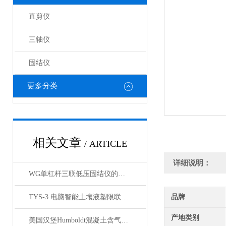
直剪仪
三轴仪
固结仪
更多分类
相关文章
/ ARTICLE
详细说明：
WG单杠杆三联低压固结仪的工作原理与结构解析
TYS-3 电脑智能土壤液塑限联合测定仪 打印 产品展示
品牌
产地类别
美国汉堡Humboldt混凝土含气量测定仪产品展示