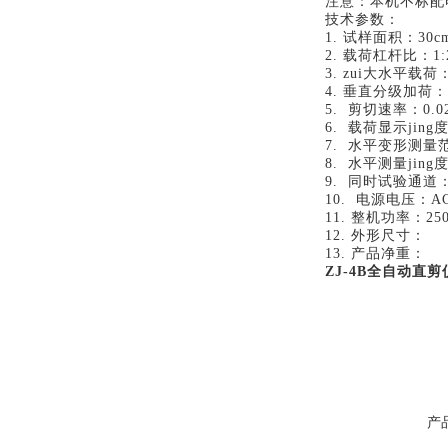
注意：本机不标配
技术参数：
1. 试样面积：30c
2. 载荷杠杆比：1:
3. zui大水平载荷：
4. 垂直分级加荷：5
5. 剪切速率：0.0
6. 载荷显示jing度
7. 水平变形测量范
8. 水平测量jing度
9. 同时试验通道
10. 电源电压：AC2
11. 整机功率：2
12. 外形尺寸：
13. 产品净重：
ZJ-4B全自动直
产