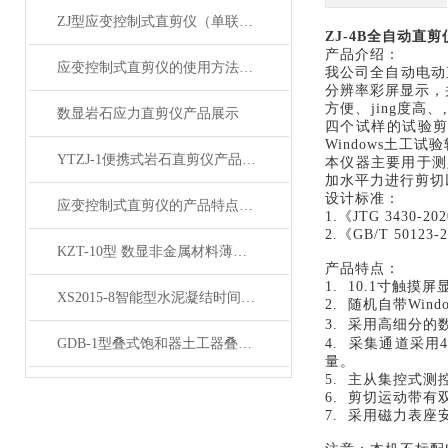
ZJ型应变控制式直剪仪（单联）产品展示
ZJ-4B全自动直
产品介绍：
应变控制式直剪仪的使用方法和注意事项
我公司全自动电动
分辨率彩屏显示，
方便、jing度
数显岩石应力直剪仪产品展示
四个试样的试验剪
Windows土工
YTZJ-1便携式岩石直剪仪产品展示
本仪器主要用于测
加水平力进行剪切
设计标准：
应变控制式直剪仪的产品特点和操作说明
1.《JTG 3430-
2.《GB/T 50
KZT-10型 数显非金属材料薄板抗折试验机产品展示
产品特点：
1. 10.1寸触
XS2015-8智能型水泥凝结时间自动测定仪产品展示
2. 随机自带W
3. 采用高细分的
GDB-1型叠式饱和器土工器叠式饱和器产品简介
4. 采集通道采
量。
5. 主从集控式
6. 剪切运动带
7. 采用磁力表座