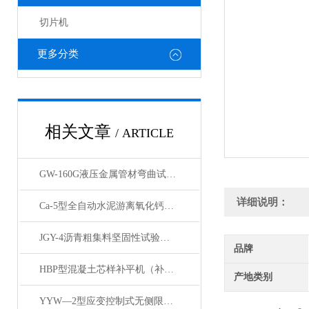
切片机
更多分类
相关文章
/ ARTICLE
GW-160G液压金属管材弯曲试验机展示
详细说明：
Ca-5型全自动水泥游离氧化钙测定仪产品展示
JGY-4沥青粗集料坚固性试验测定仪产品展示
品牌
HBP型混凝土芯样补平机（补平器）产品展示
产地类别
YYW—2型应变控制式无侧限压力仪 产品展示