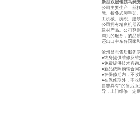
新型双层钢筋马凳
公司主要生产：丝
凳、折叠式脚手架
工机械、纺织、建
公司拥有精良机器
建材产品。公司尊
周到的服务，的品
还出口中东各国家
沧州昌志售后服务
●终身提供维修及
●免费提供技术咨询
●新品依照购销合同
●在保修期内，不
●在保修期外，不
昌志具有*的售后
导，上门维修，定