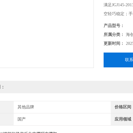
满足JGJ145
空轻巧稳定；手
产品型号：
产品名称：反力
所属分类：
海
更新时间：
202
外形尺寸：280*6
联
孔径尺寸：φ35
产品质量：8.5K
明：
其他品牌
价格区间
国产
应用领域