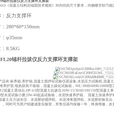
L20锚杆拉拔仪反力支撑环支撑架
《混凝土结构后锚固技术规程》对内径的尺寸要求，内侧楼空轻巧稳
2013
称：反力支撑环
寸：
280*60*150mm
寸：
φ35mm
量：
8.5KG
-FL20锚杆拉拔仪反力支撑环支撑架
产品有:标养箱,养护箱,混凝土搅拌站试验仪器设备,水泥压力试验机,混凝土
准养护室,电热鼓风干燥箱，混凝土碳化试验箱，WE-300B/600B/1000B型
/0.5米2混凝土震动台,HP-4.0型混凝土抗渗仪,HJW-15/30/60/100/
500型水泥试验小磨,DW-40低温试验箱，水泥快速养护箱、 混凝土加
混凝土压力泌水仪、水泥胶砂搅拌机、水泥净浆搅拌机、水泥胶砂振实台
。，同时可为用户组建成套实验室，所售仪器均保修一年，终身维修，欢