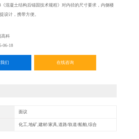
-2013《混凝土结构后锚固技术规程》对内径的尺寸要求，内侧楼
提设计，携带方便。
支撑环
创高科
5-06-18
0*150mm
系我们
在线咨询
mm
G
面议
化工,地矿,建材/家具,道路/轨道/船舶,综合