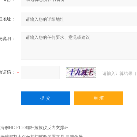
细地址：
充说明：
验证码：
请输入计算结果（
：
海创HC-FL20锚杆拉拔仪反力支撑环
：
纤维混凝土双面剪切试验装置夹具 昌志仪器