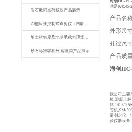
海创HC-F
满足
JGJ145-
岩石数码点荷载仪产品展示
产品名
ZJ型应变控制式直剪仪（四联剪）（无极调速）
外形尺
填土密实度及地基承载力现场检测仪产品简介
孔径尺
砂石标准容积升,容量筒产品展示
产品质
海创HC
我公司主要
模,混凝土标
箱,1/0.8
芯机,SM-
量测定仪、
验仪器设备