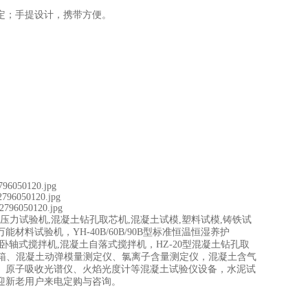
定；手提设计，携带方便。
压力试验机,混凝土钻孔取芯机,混凝土试模,塑料试模,铸铁试
万能材料试验机，YH-40B/60B/90B型标准恒温恒湿养护
150型混凝土单卧轴式搅拌机,混凝土自落式搅拌机，HZ-20型混凝土钻孔取
速养护箱、混凝土动弹模量测定仪、氯离子含量测定仪，混凝土含气
、原子吸收光谱仪、火焰光度计等混凝土试验仪设备，水泥试
迎新老用户来电定购与咨询。