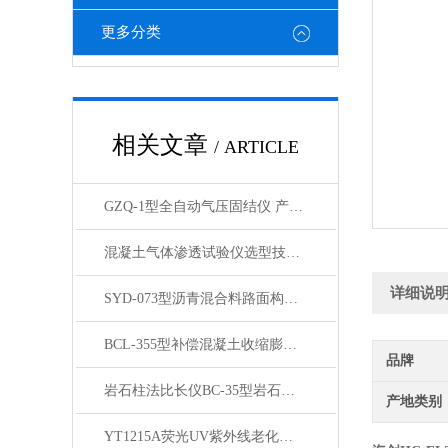
更多分类
相关文章
/ ARTICLE
GZQ-1型全自动气压固结仪 产品展示
混凝土气体渗透试验仪选型技术参数
详细说
SYD-073型沥青混合料路面构造深度仪产品展示
BCL-355型补偿混凝土收缩膨胀仪 展示
品牌
岩石柱法比长仪BC-35型岩石柱法测长仪产品展示
产地类别
YT1215A荧光UV紫外线老化箱产品简介