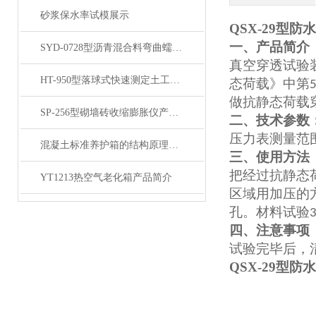
砂浆保水率试模展示
QSX-29型
一、产品简介
SYD-0728型沥青混合料弯曲蠕变试验机产品展示
真空穿透试验
HT-950型落球式快速测定土工落球检测仪产品展示
态荷载》中第
5
做抗静态荷载
SP-256型砌墙砖收缩膨胀仪产品展示
二、技术参数
压力表测量范
混凝土标准养护箱的结构原理和设置应符合的要求
三、使用方法
把经过抗静态
YT1213热空气老化箱产品简介
区域用加压的
孔。材料试验
四、注意事项
试验完毕后，
QSX-29型