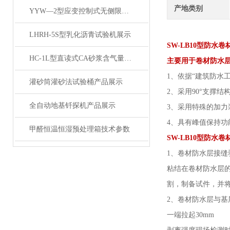
产地类别
YYW—2型应变控制式无侧限压力仪 产品展示
LHRH-5S型乳化沥青试验机展示
SW-LB10型防水
HC-1L型直读式CA砂浆含气量测定仪展示
主要用于卷材防水
1、依据“建筑防水
灌砂筒灌砂法试验桶产品展示
2、采用90°支撑
全自动地基钎探机产品展示
3、采用特殊的加
4、具有峰值保持功
甲醛恒温恒湿预处理箱技术参数
SW-LB10型
防水卷
1、卷材防水层接缝
粘结在卷材防水层的
割，制备试件，并将
2、卷材防水层与基
一端拉起30mm