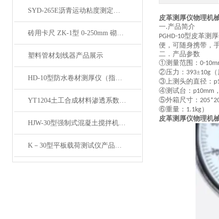
SYD-265E沥青运动粘度测定仪产品展示
皮革测厚仪物理机
一
产品简介
.
砖用卡尺 ZK-1型 0-250mm 砌墻砖砖用卡尺 产品展示
型皮革测厚
PGHD-10
便，可随身携带，
二．产品参数
塑料管材划线器产品展示
①测量范围：
0-10
②压力：
±
（
393
10g
HD-10型防水卷材测厚仪（指针型）展示
③上测头的直径：
p
④测试台：
p10mm
⑤外箱尺寸：
YT1204土工合成材料渗透系数测定仪产品展示
205*2
⑥重量：
）
1.1kg
皮革测厚仪物理机
HJW-30型强制式混凝土搅拌机产品展示
K－30型平板载荷测试仪产品展示