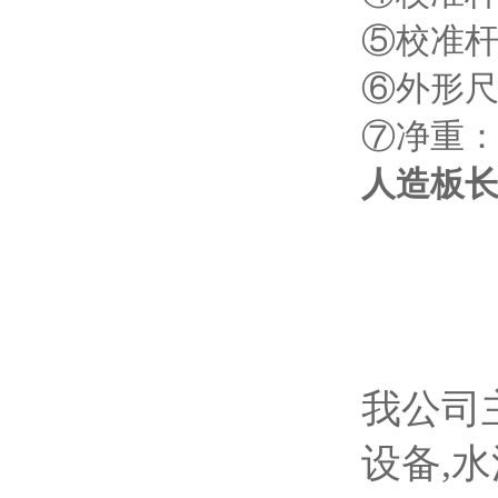
⑤校准杆
⑥外形
⑦净重
人造板
我公司
设备,