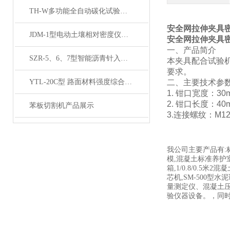
TH-W多功能全自动碳化试验箱产品展示
安全网拉伸夹具
JDM-1型电动土壤相对密度仪技术参数
安全网拉伸夹具
一、
产品简介
SZR-5、6、7型智能沥青针入度仪产品展示
本夹具配合试验
要求。
YTL-20C型 路面材料强度综合试验仪产品展示
二、
主要技术参
1.
钳口宽度：
30
2.
钳口长度：
40
苯板切割机产品展示
3.连接螺纹：M1
我公司主要产品有:
模,混凝土标准养护室,
箱,1/0.8/0.5米
芯机,SM-500
量测定仪、混凝土
验仪器设备。，同