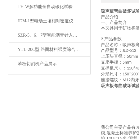
TH-W多功能全自动碳化试验箱产品展示
吸声板弯曲破坏试验荷
产品介绍
JDM-1型电动土壤相对密度仪技术参数
一、产品简介
本夹具用于矿物棉
SZR-5、6、7型智能沥青针入度仪产品展示
产品参数
2.
产品名称：吸声板
YTL-20C型 路面材料强度综合试验仪产品展示
产品型号：
JLD-512
上压头直径：
50mm
支座半径：
5mm
苯板切割机产品展示
支撑板尺寸：
150*4
外形尺寸：
150*20
连接螺纹：
内
M12
吸声板弯曲破坏试验荷
我公司主要产品有:
模,混凝土标准养护室,
箱,1/0.8/0.5米