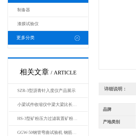
制备器
漆膜试验仪
更多分类
相关文章
/ ARTICLE
详细说明：
SZR-3型沥青针入度仪产品展示
小梁试件收缩仪中梁大梁比长仪产品简介
品牌
HS-3型矿粉压力过滤装置矿粉回收仪产品展示
产地类别
GGW-50钢管弯曲试验机 钢筋管板材弯曲试验机 展示