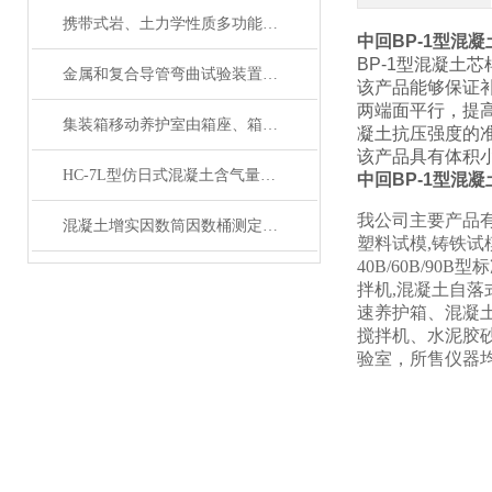
携带式岩、土力学性质多功能试验仪产品展示
中回BP-1型混
BP-1型混凝土
金属和复合导管弯曲试验装置产品展示
该产品能够保证
两端面平行，提
集装箱移动养护室由箱座、箱体及箱顶三部分组成
凝土抗压强度的
该产品具有体积
HC-7L型仿日式混凝土含气量测定仪产品展示
中回BP-1型混
我公司主要产品有
混凝土增实因数筒因数桶测定仪产品展示
塑料试模,铸铁试模
40B/60B/90B
拌机,混凝土自落式
速养护箱、混凝
搅拌机、水泥胶
验室，所售仪器