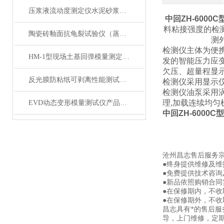
压浆液流动度测定仪水泥砂浆稠度测定仪产品展示
中回ZH-600
料粘接强度的检
陶瓷砖釉面抗龟裂试验仪（蒸压釜）技术参数
测
检测仪主体为便
HM-1型现场土基回弹模量测定仪产品简介
发的智能压力应
欠压、超量程显
反光膜防粘纸可剥离性能测试仪产品展示
检测仪采用显示
检测仪油泵采用
理,加载连续均匀
EVD动态变形模量测试仪产品展示
中回ZH-6000
沧州昌志售后服务
●终身提供维修及
●免费提供技术咨询
●新品依照购销合同
●在保修期内，不
●在保修期外，不
昌志具有*的售后
导，上门维修，定