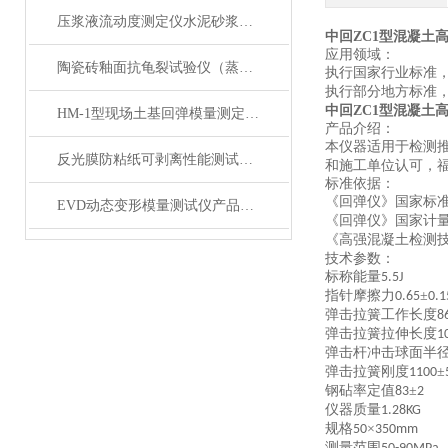
压浆液流动度测定仪水泥砂浆稠度测定仪产品展示
中回ZC1型混凝土
应用领域：
陶瓷砖釉面抗龟裂试验仪（蒸压釜）技术参数
执行国家行业标准
执行部分地方标准
中回ZC1型混凝土
HM-1型现场土基回弹模量测定仪产品简介
产品介绍：
本仪器适用于检测
反光膜防粘纸可剥离性能测试仪产品展示
和施工单位认可，
标准依据：
《回弹仪》国家标
EVD动态变形模量测试仪产品展示
《回弹仪》国家计
《高强混凝土检测
技术参数：
标称能量
5.5J
指针摩擦力
±
0.65
0.
弹击拉簧工作长度
8
弹击拉簧拉伸长度
1
弹击杆冲击球面半
弹击拉簧刚度
±
1100
钢砧率定值
±
83
2
仪器质量
1.28KG
规格
×
50
350mm
测量范围