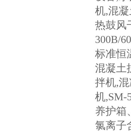
机,混
热鼓风
300B/
标准恒温
混凝土抗
拌机,
机,SM
养护箱
氯离子