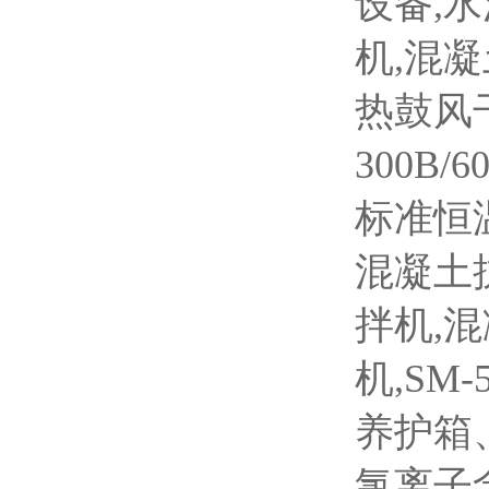
设备,
机,混
热鼓风
300B/
标准恒温
混凝土抗
拌机,
机,SM
养护箱
氯离子