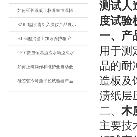
测试人
如何延长混凝土标养室恒温恒湿设备的使用寿命？
度试验
SZR-3型沥青针入度仪产品展示
一、
产
HJ-84型混凝土加速养护箱 产品展示
用于测
CF-C数显恒温溢流水箱溢流水槽展示
品的耐
如何正确操作和维护全自动低温冻融试验箱？
造板及
硅芯管冷弯曲半径试验器产品展示
渍纸层
二、
木
主要技