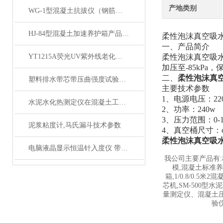
产地类别
WG-1型混凝土抗拔仪（钢筋握裹力试验）产品展示
HJ-84型混凝土加速养护箱产品展示
柔性泡沫真空吸
一、
产品简介
YT1215A荧光UV紫外线老化箱产品简介
柔性泡沫真空吸
加压至-85kP
二、
柔性泡沫真
塑料排水带芯带压曲强度试验仪产品展示
主要技术参数
1、
电源电压：
22
水泥水化热测定仪在混凝土工程中的应用
2、
功率：
240w
3、
压力范围：
0-
泥浆粘度计,马氏漏斗技术参数
4、真空桶尺寸：φ3
柔性泡沫真空吸
电脑液晶显示恒温针入度仪 带有加温 产品展示
我公司主要产品有:
模,混凝土标准养护
箱,1/0.8/0.5
芯机,SM-500
量测定仪、混凝土
验